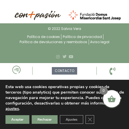
© 2022 Salvia Vera
Política de cookies
Política de privacidad
Política de devoluciones y reembolsos
Aviso legal
CONTACTO
Esta web usa cookies operativas propias y cookies de
0
terceros (tipo analytics) que permiten conocer sus hábitos de
navegación para mejorar tu experiencia. Puedes cambiar la
configuración, desactivarlas u obtener más información en
ajustes
.
Cerrar el banner de 
Aceptar
Rechazar
Ajustes